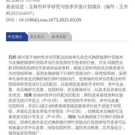
西玉林市 537000
基金信息：玉林市科学研究与技术开发计划项目（编号：玉市
科202324007）
DOI：
10.11864/j.issn.1673.2025.03.09
中文简介
英文简介
参考文献
目的
 探讨基于倾向性评分匹配法比较单孔杂交式胸腔镜肺叶切除术
与全胸腔镜肺叶切除术治疗高危肺结节患者的疗效。方法 回顾性分
析185例高危肺结节患者的临床资料，根据入院时间的先后将患者分
为对照组90例，采用全胸腔镜下行肺叶切除治疗；研究组95例，采用
单孔操作杂交式胸腔镜行肺叶切除治疗。使用倾向性评分匹配法对对
照组和研究组进行1∶1匹配后，比较两组患者的手术时间、术中出血
量、术后胸腔引流量、住院时间、术后疼痛评分，以及术后并发症发
生情况。
结果
 经倾向性评分匹配法匹配后，两组患者基线资料比较
差异无统计学意义（P>0.05）。研究组的手术时间、术中出血量、
住院时间，术后1 d及3 d的疼痛视觉模拟量表评分短于或低于对照
组，并发症总发生率低于对照组（P<0.05），但两组术后胸腔引流
量差异无统计学意义（P>0.05）。
结论
 与全胸腔镜下行肺叶切除术
相比，经单孔操作杂交式胸腔镜行肺叶切除治疗高危肺结节患者可以
有效减少术中出血量，缩短住院时间，减轻术后疼痛，且并发症少，
值得临床应用推广。