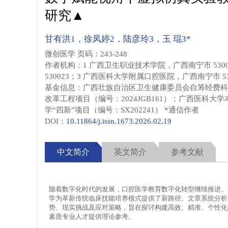
研究▲
甘有洪1，徐凤婷2，陆彦玲3，玉 琨3*
微创医学 页码：243-248
作者机构：1 广西卫生职业技术学院，广西南宁市 530
530023；3 广西医科大学附属口腔医院，广西南宁市 53
基金信息：广西壮族自治区卫生健康委员会自筹经费科研课
改革工程项目（编号：2024JGB161）；广西医科大学
学“四新”项目（编号：SX202241） *通信作者
DOI：
10.11864/j.issn.1673.2026.02.19
中文简介
英文简介
参考文献
随着数字化时代的发展，口腔医学教育数字化转型继续推进。
学为革新传统临床技能培养模式提供了新路径。文章系统分析
势、现实挑战及应对策略，旨在探讨构建高效、精准、个性化
素质专业人才提供理论参考。