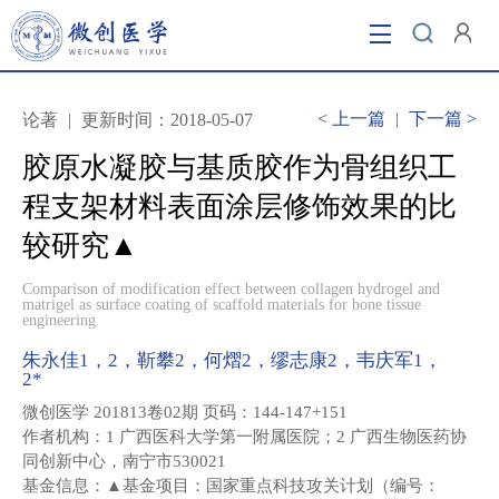
当前位置：
首页
/ 胶原水凝胶与基质胶作为骨组织工程
支架材料表面涂层修饰效果的比较研究▲
<
上一篇
|
下一篇
>
论著
|
更新时间：2018-05-07
胶原水凝胶与基质胶作为骨组织工
程支架材料表面涂层修饰效果的比
较研究▲
Comparison of modification effect between collagen hydrogel and
matrigel as surface coating of scaffold materials for bone tissue
engineering
朱永佳1，2，靳攀2，何熠2，缪志康2，韦庆军1，
2*
微创医学 201813卷02期 页码：144-147+151
作者机构：1 广西医科大学第一附属医院；2 广西生物医药协
同创新中心，南宁市530021
基金信息：▲基金项目：国家重点科技攻关计划（编号：