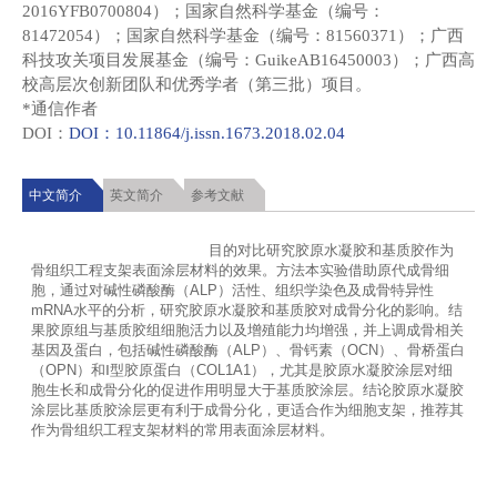
2016YFB0700804）；国家自然科学基金（编号：
81472054）；国家自然科学基金（编号：81560371）；广西
科技攻关项目发展基金（编号：GuikeAB16450003）；广西高
校高层次创新团队和优秀学者（第三批）项目。
*通信作者
DOI：
DOI：10.11864/j.issn.1673.2018.02.04
中文简介
英文简介
参考文献
                                        目的对比研究胶原水凝胶和基质胶作为
骨组织工程支架表面涂层材料的效果。方法本实验借助原代成骨细
胞，通过对碱性磷酸酶（ALP）活性、组织学染色及成骨特异性
mRNA水平的分析，研究胶原水凝胶和基质胶对成骨分化的影响。结
果胶原组与基质胶组细胞活力以及增殖能力均增强，并上调成骨相关
基因及蛋白，包括碱性磷酸酶（ALP）、骨钙素（OCN）、骨桥蛋白
（OPN）和Ⅰ型胶原蛋白（COL1A1），尤其是胶原水凝胶涂层对细
胞生长和成骨分化的促进作用明显大于基质胶涂层。结论胶原水凝胶
涂层比基质胶涂层更有利于成骨分化，更适合作为细胞支架，推荐其
作为骨组织工程支架材料的常用表面涂层材料。			
