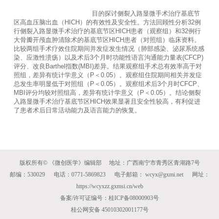
                                        目的探讨侧裂入路显微手术治疗基底节
区高血压脑出血（HICH）的有效性及安全性。方法回顾性分析32例
行侧裂入路显微手术治疗的基底节区HICH患者（观察组）和32例行
大骨瓣开颅血肿清除术的基底节区HICH患者（对照组）临床资料。
比较两组手术疗效住院期间并发症发生情况（肺部感染、泌尿系统感
染、应激性溃疡）以及术后3个月时功能性语言沟通能力量表(CFCP)
评分、改良Barthel指数(MBI)差异。结果观察组手术总有效率高于对
照组，差异有统计学意义（P＜0.05）。观察组住院期间相关并发症
总发生率明显低于对照组（P＜0.05）。观察组术后3个月时CFCP、
MBI评分均较对照组高，差异有统计学意义（P＜0.05）。结论侧裂
入路显微手术治疗基底节区HICH效果显著且安全性较高，有利促进
了患者术后日常活动能力及语言能力的恢复。				

版权所有© 《微创医学》编辑部 地址：广西南宁市青秀区青湖路7号
邮编：530029 电话：0771-5869823 电子邮箱： wcyx@gxmi.net 网址：
https://wcyxzz.gxmsi.cn/web
备案/许可证编号：桂ICP备08000903号
桂公网安备 45010302001177号