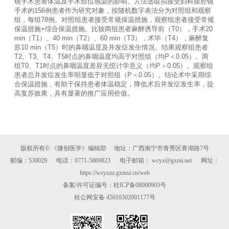
镜手术患者体温及手术部位感染的影响。方法选取拟接受妇科腹腔镜
手术的156例患者作为研究对象，按随机数字表法分为对照组和观察
组，每组78例。对照组患者接受常规保温措施，观察组患者接受常规
保温措施+综合保温措施。比较两组患者麻醉诱导前（T0），手术20 
min（T1）、40 min（T2）、60 min（T3），术毕（T4），麻醉复
苏10 min（T5）时的鼻咽温度及并发症发生情况。结果观察组患者
T2、T3、T4、T5时点的鼻咽温度均高于对照组（均P＜0.05）。两
组T0、T1时点的鼻咽温度差异无统计学意义（均P＞0.05）。观察组
患者总并发症发生率明显低于对照组（P＜0.05）。结论术中采用综
合保温措施，有助于保持患者体温稳定，降低术后并发症发生率，提
高复苏效果，具有显著的推广应用价值。

版权所有© 《微创医学》编辑部 地址：广西南宁市青秀区青湖路7号
邮编：530029 电话：0771-5869823 电子邮箱： wcyx@gxmi.net 网址：
https://wcyxzz.gxmsi.cn/web
备案/许可证编号：桂ICP备08000903号
桂公网安备 45010302001177号